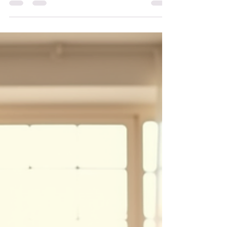
faço isso regularmente... Há algo profundamente
calmante no cosmos, um convite silencioso para
explorar os mistérios das nossas próprias vidas
através das lentes da astrologia evolutiva. Se você,
como eu, se sente atraída(o/e) por essa abordagem
transformadora, mergulhar em leituras de astrologia
evolutiva pode ser exatamente o empurrãozinho que
você precisa para começar ou aprofun