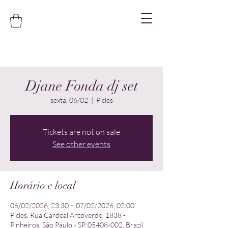
Djane Fonda dj set
sexta, 06/02
  |  
Picles
Tickets are not on sale
See other events
Horário e local
06/02/2026, 23:30 – 07/02/2026, 02:00
Picles, Rua Cardeal Arcoverde, 1838 -
Pinheiros, São Paulo - SP, 05408-002, Brazil