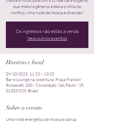
Dance a noite toda com a DJ Bárbara Eugênia,
que mistura gêneros e eleva o clima do
rooftop. Uma noite de música e diversão!
Os ingressos não estão à venda
Veja outros eventos
Horário e local
09/10/2025, 11:23 – 13:23
Bar e Lounge na cobertura, Praça Franklin
Roosevelt, 100 - Consolação, São Paulo - SP,
01303-020, Brasil
Sobre o evento
Uma noite energética de música e dança.