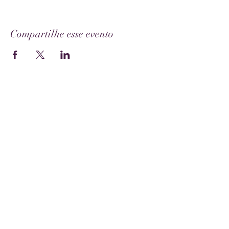
Compartilhe esse evento
Bárbara Eugênia
Redes Sociais
Instagram
YouTube